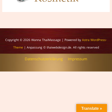
Copyright © 2026
Wanna ThaiMassage
| Powered by
Astra WordPress-
Theme
| Anpassung © thaiwebdesign.de. All rights reserved
Datenschutzerklärung
Impressum
Translate »