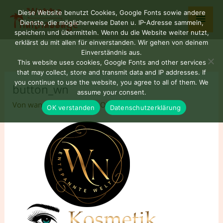
Zum
Haup
Diese Website benutzt Cookies, Google Fonts sowie andere
Inhalt
Dienste, die möglicherweise Daten u. IP-Adresse sammeln,
springen
speichern und übermitteln. Wenn du die Website weiter nutzt,
erklärst du mit allen für einverstanden. Wir gehen von deinem
Einverständnis aus.
This website uses cookies, Google Fonts and other services
that may collect, store and transmit data and IP addresses. If
you continue to use the website, you agree to all of them. We
button_wn
assume your consent.
Von
wannaNUAD77
/
21. Oktober 2025
OK verstanden
Datenschutzerklärung