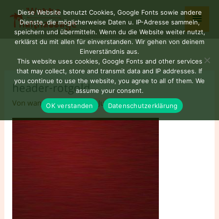
Zum
Haup
Diese Website benutzt Cookies, Google Fonts sowie andere
Inhalt
Dienste, die möglicherweise Daten u. IP-Adresse sammeln,
springen
speichern und übermitteln. Wenn du die Website weiter nutzt,
erklärst du mit allen für einverstanden. Wir gehen von deinem
Einverständnis aus.
This website uses cookies, Google Fonts and other services
that may collect, store and transmit data and IP addresses. If
you continue to use the website, you agree to all of them. We
header-rotgold
assume your consent.
Von
wannaNUAD77
/
13. Juli 2024
OK verstanden
Datenschutzerklärung