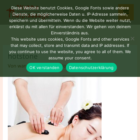
Zum
Haup
Diese Website benutzt Cookies, Google Fonts sowie andere
Inhalt
Dienste, die möglicherweise Daten u. IP-Adresse sammeln,
springen
speichern und übermitteln. Wenn du die Website weiter nutzt,
erklärst du mit allen für einverstanden. Wir gehen von deinem
Einverständnis aus.
This website uses cookies, Google Fonts and other services
that may collect, store and transmit data and IP addresses. If
you continue to use the website, you agree to all of them. We
hotstone
assume your consent.
Von
wannaNUAD77
/
7. November 2022
OK verstanden
Datenschutzerklärung