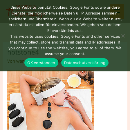
Zum
Haup
Diese Website benutzt Cookies, Google Fonts sowie andere
Inhalt
Dienste, die möglicherweise Daten u. IP-Adresse sammeln,
springen
speichern und übermitteln. Wenn du die Website weiter nutzt,
erklärst du mit allen für einverstanden. Wir gehen von deinem
Einverständnis aus.
This website uses cookies, Google Fonts and other services
that may collect, store and transmit data and IP addresses. If
you continue to use the website, you agree to all of them. We
hotstone4
assume your consent.
Von
wannaNUAD77
/
9. Oktober 2025
OK verstanden
Datenschutzerklärung