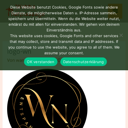
Zum
Haup
Diese Website benutzt Cookies, Google Fonts sowie andere
Inhalt
Dienste, die möglicherweise Daten u. IP-Adresse sammeln,
springen
speichern und übermitteln. Wenn du die Website weiter nutzt,
erklärst du mit allen für einverstanden. Wir gehen von deinem
Einverständnis aus.
This website uses cookies, Google Fonts and other services
that may collect, store and transmit data and IP addresses. If
you continue to use the website, you agree to all of them. We
logo-wn
assume your consent.
Von
wannaNUAD77
/
21. Oktober 2025
OK verstanden
Datenschutzerklärung