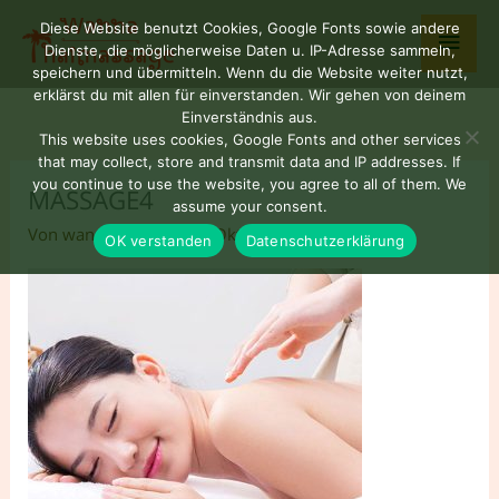
Zum
Haup
Diese Website benutzt Cookies, Google Fonts sowie andere
Inhalt
Dienste, die möglicherweise Daten u. IP-Adresse sammeln,
springen
speichern und übermitteln. Wenn du die Website weiter nutzt,
erklärst du mit allen für einverstanden. Wir gehen von deinem
Einverständnis aus.
This website uses cookies, Google Fonts and other services
that may collect, store and transmit data and IP addresses. If
you continue to use the website, you agree to all of them. We
MASSAGE4
assume your consent.
Von
wannaNUAD77
/
9. Oktober 2025
OK verstanden
Datenschutzerklärung