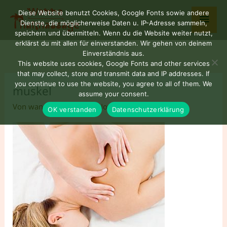
Zum
Haup
Diese Website benutzt Cookies, Google Fonts sowie andere
Inhalt
Dienste, die möglicherweise Daten u. IP-Adresse sammeln,
springen
speichern und übermitteln. Wenn du die Website weiter nutzt,
erklärst du mit allen für einverstanden. Wir gehen von deinem
Einverständnis aus.
This website uses cookies, Google Fonts and other services
that may collect, store and transmit data and IP addresses. If
you continue to use the website, you agree to all of them. We
muskel
assume your consent.
Von
wannaNUAD77
/
7. November 2022
OK verstanden
Datenschutzerklärung