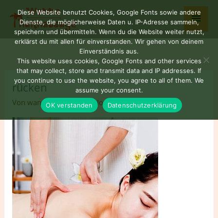
Zum
Haup
Diese Website benutzt Cookies, Google Fonts sowie andere
Inhalt
Dienste, die möglicherweise Daten u. IP-Adresse sammeln,
springen
speichern und übermitteln. Wenn du die Website weiter nutzt,
erklärst du mit allen für einverstanden. Wir gehen von deinem
Einverständnis aus.
This website uses cookies, Google Fonts and other services
that may collect, store and transmit data and IP addresses. If
you continue to use the website, you agree to all of them. We
rücken
assume your consent.
Von
wannaNUAD77
/
7. November 2022
OK verstanden
Datenschutzerklärung