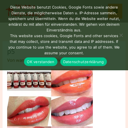
Zum
Haup
Diese Website benutzt Cookies, Google Fonts sowie andere
Inhalt
Dienste, die möglicherweise Daten u. IP-Adresse sammeln,
springen
speichern und übermitteln. Wenn du die Website weiter nutzt,
erklärst du mit allen für einverstanden. Wir gehen von deinem
Einverständnis aus.
This website uses cookies, Google Fonts and other services
that may collect, store and transmit data and IP addresses. If
you continue to use the website, you agree to all of them. We
p5
assume your consent.
Von
wannaNUAD77
/
9. Oktober 2025
OK verstanden
Datenschutzerklärung