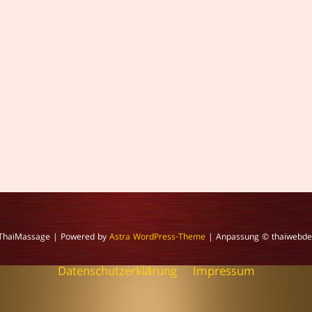
ThaiMassage
| Powered by
Astra WordPress-Theme
| Anpassung © thaiwebdesi
Datenschutzerklärung
Impressum