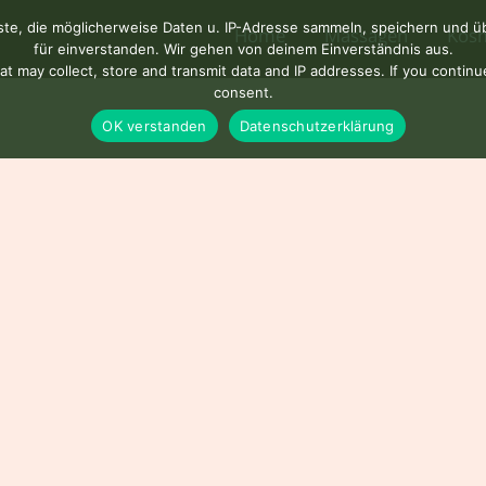
e, die möglicherweise Daten u. IP-Adresse sammeln, speichern und über
Home
Massagen
Kosm
für einverstanden. Wir gehen von deinem Einverständnis aus.
t may collect, store and transmit data and IP addresses. If you contin
consent.
OK verstanden
Datenschutzerklärung